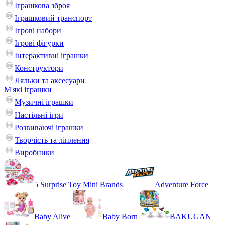
Іграшкова зброя
Іграшковий транспорт
Ігрові набори
Ігрові фігурки
Інтерактивні іграшки
Конструктори
Ляльки та аксесуари
М'які іграшки
Музичні іграшки
Настільні iгри
Розвиваючі іграшки
Творчість та ліплення
Виробники
5 Surprise Toy Mini Brands
Adventure Force
Baby Alive
Baby Born
BAKUGAN