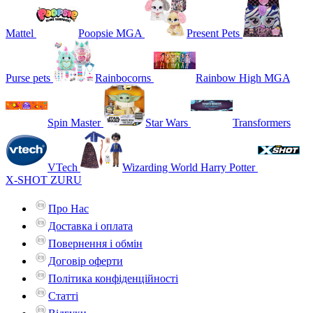
Mattel
Poopsie MGA
Present Pets
Purse pets
Rainbocorns
Rainbow High MGA
Spin Master
Star Wars
Transformers
VTech
Wizarding World Harry Potter
X-SHOT ZURU
Про Нас
Доставка і оплата
Повернення і обмін
Договір оферти
Політика конфіденційності
Статті