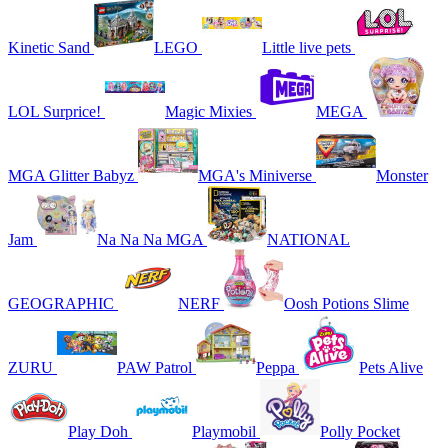
Kinetic Sand
LEGO
Little live pets
LOL Surprice!
Magic Mixies
MEGA
MGA Glitter Babyz
MGA's Miniverse
Monster
Jam
Na Na Na MGA
NATIONAL
GEOGRAPHIC
NERF
Oosh Potions Slime
ZURU
PAW Patrol
Peppa
Pets Alive
Play Doh
Playmobil
Polly Pocket