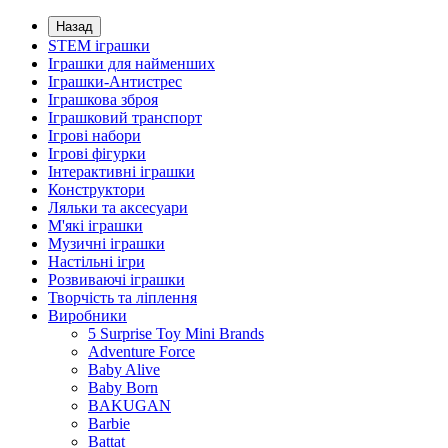
Назад
STEM іграшки
Іграшки для найменших
Іграшки-Антистрес
Іграшкова зброя
Іграшковий транспорт
Ігрові набори
Ігрові фігурки
Інтерактивні іграшки
Конструктори
Ляльки та аксесуари
М'які іграшки
Музичні іграшки
Настільні iгри
Розвиваючі іграшки
Творчість та ліплення
Виробники
5 Surprise Toy Mini Brands
Adventure Force
Baby Alive
Baby Born
BAKUGAN
Barbie
Battat