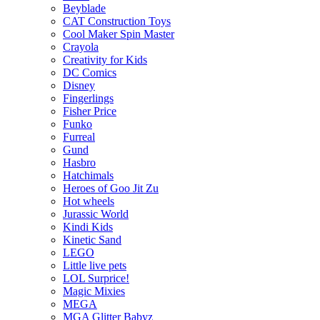
Beyblade
CAT Construction Toys
Cool Maker Spin Master
Crayola
Creativity for Kids
DC Comics
Disney
Fingerlings
Fisher Price
Funko
Furreal
Gund
Hasbro
Hatchimals
Heroes of Goo Jit Zu
Hot wheels
Jurassic World
Kindi Kids
Kinetic Sand
LEGO
Little live pets
LOL Surprice!
Magic Mixies
MEGA
MGA Glitter Babyz