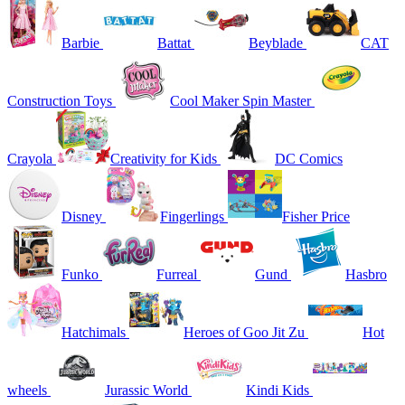
Barbie
Battat
Beyblade
CAT
Construction Toys
Cool Maker Spin Master
Crayola
Creativity for Kids
DC Comics
Disney
Fingerlings
Fisher Price
Funko
Furreal
Gund
Hasbro
Hatchimals
Heroes of Goo Jit Zu
Hot
wheels
Jurassic World
Kindi Kids