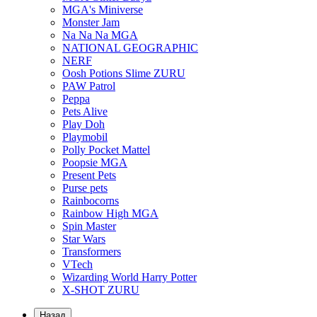
MGA's Miniverse
Monster Jam
Na Na Na MGA
NATIONAL GEOGRAPHIC
NERF
Oosh Potions Slime ZURU
PAW Patrol
Peppa
Pets Alive
Play Doh
Playmobil
Polly Pocket Mattel
Poopsie MGA
Present Pets
Purse pets
Rainbocorns
Rainbow High MGA
Spin Master
Star Wars
Transformers
VTech
Wizarding World Harry Potter
X-SHOT ZURU
Назад