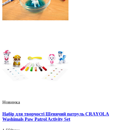
Новинка
Набір для творчості Щенячий патруль CRAYOLA
Washimals Paw Patrol Activity Set