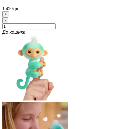
1 450грн
+
-
До кошика