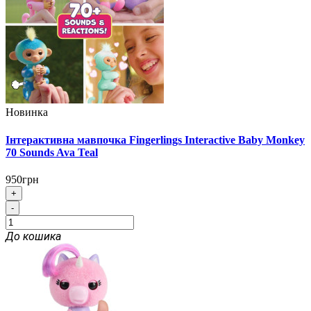
Новинка
Інтерактивна мавпочка Fingerlings Interactive Baby Monkey
70 Sounds Ava Teal
950грн
+
-
До кошика